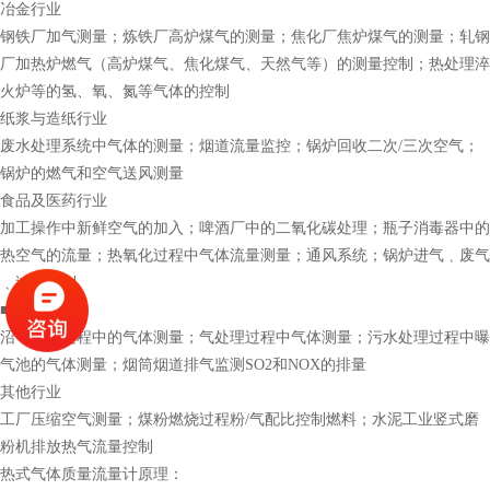
冶金行业
钢铁厂加气测量；炼铁厂高炉煤气的测量；焦化厂焦炉煤气的测量；轧钢
厂加热炉燃气（高炉煤气、焦化煤气、天然气等）的测量控制；热处理淬
火炉等的氢、氧、氮等气体的控制
纸浆与造纸行业
废水处理系统中气体的测量；烟道流量监控；锅炉回收二次/三次空气；
锅炉的燃气和空气送风测量
食品及医药行业
加工操作中新鲜空气的加入；啤酒厂中的二氧化碳处理；瓶子消毒器中的
热空气的流量；热氧化过程中气体流量测量；通风系统；锅炉进气﹑废气
﹑过程控制
■环保
沼气利用过程中的气体测量；气处理过程中气体测量；污水处理过程中曝
气池的气体测量；烟筒烟道排气监测SO2和NOX的排量
其他行业
工厂压缩空气测量；煤粉燃烧过程粉/气配比控制燃料；水泥工业竖式磨
粉机排放热气流量控制
热式气体质量流量计原理：